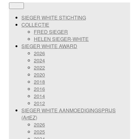
Ga
Menu
SIEGER WHITE STICHTING
naar
de
SIEGER WHITE STICHTING
inhoud
COLLECTIE
FRED SIEGER
HELEN SIEGER-WHITE
SIEGER WHITE AWARD
2026
2024
2022
2020
2018
2016
2014
2012
SIEGER WHITE AANMOEDIGINGSPRIJS
(ArtEZ)
2026
2025
2024