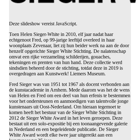
Deze slideshow vereist JavaScript.
Toen Helen Sieger-White in 2010, elf jaar nadat haar
echtgenoot Fred, op 99-jarige leeftijd overleed in haar
woonplaats Zevenaar, liet zij hun beider werk na aan de door
henzelf opgerichte Sieger White Stichting. De nalatenschap
omvat een rijke verzameling schilderijen, gouaches,
tekeningen en prenten van hun hand. Deze collectie werd
sindsdien beheerd door de stichting, totdat deze in 2019 is
overgedragen aan Kunstwerk! Liemers Museum.
Fred Sieger was van 1951 tot 1967 als docent verbonden aan
de kunstacademie in Arnhem. Mede daarom was het de wens
van Helen en Fred om een deel van hun erfenis te bestemmen
voor het ondersteunen en aanmoedigen van talentvolle jonge
kunstenaars uit Oost-Nederland. Om hieraan tegemoet te
komen heeft het bestuur van de Sieger White Stichting in
2012 de Sieger White Award in het leven geroepen. Deze
bestaat uit een solo-expositie bij een toonaangevende galerie
in Nederland en een begeleidende publicatie. De Sieger
White Award wordt elke twee jaar uitgereikt aan een