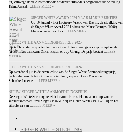
uit, vanwege de vele internationale studenten inmiddels omgedoopt tot de Young
Talent Award. …
LEES MEER »
SIEGER WHITE AWARD 2024 NAAR MARIE REINTJES
Op 16 januari vindt in Galery Vriend van Bavink de uitreiking van
de Sieger White Award 2024 plaats aan Marie Reintjes (1990).
Marie is verkozen door …
LEES MEER »
SIEGER WHITE AANMOEDIGINGSPRIJS 2025
Op 4 juli reikten wij in Arnhem onze tweede Aanmoedigingsprijs uit tijdens de
ArtEZ finals aan Kaan Orkan Pişkin en Joy Chung. De prijs bestaat …
LEES
MEER »
SIEGER WHITE AANMOEDIGINGSPRIJS 2024
Op zaterdag 6 juli is de eerste editie van de Sieger White Aanmoedigingsprijs,
verbonden aan de ArtEZ Finals te Arnhem, uitgereikt aan Marianne
Schokkenbroek en …
LEES MEER »
NIEUW: SIEGER WHITE AANMOEDIGINGSPRIJS
De Sieger White Stichting zet zich in voor de artistieke nalatenschap van het
schildersechtpaar Fred Sieger (1902-1999) en Helen White (1911-2010) en het
stimuleren van …
LEES MEER »
Facebook
SIEGER WHITE STICHTING